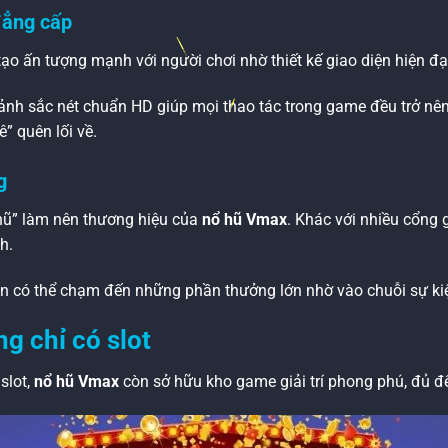
đẳng cấp
ạo ấn tượng mạnh với người chơi nhờ thiết kế giao diện hiện đại
nh sắc nét chuẩn HD giúp mọi thao tác trong game đều trở nên
” quên lối về.
g
hũ” làm nên thương hiệu của
nổ hũ Vmax
. Khác với nhiều cổng 
h.
n có thể chạm đến những phần thưởng lớn nhờ vào chuỗi sự kiệ
g chỉ có slot
slot,
nổ hũ Vmax
còn sở hữu kho game giải trí phong phú, đủ để