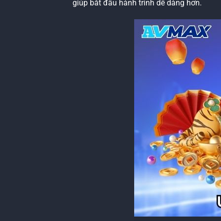
giúp bắt đầu hành trình dễ dàng hơn.