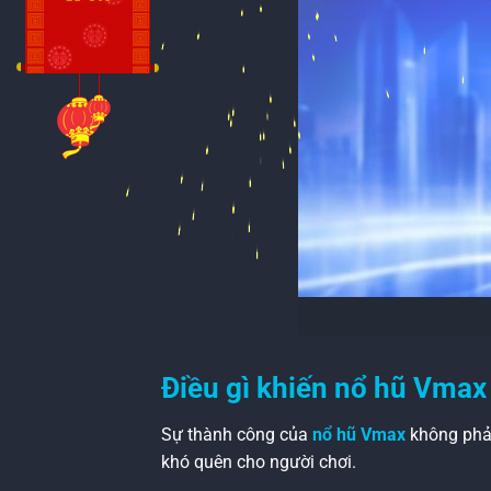
Điều gì khiến nổ hũ Vmax
Sự thành công của
nổ hũ Vmax
không phải
khó quên cho người chơi.