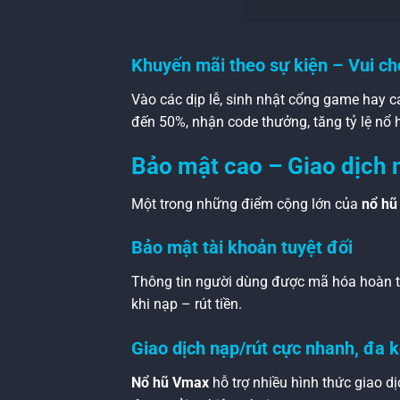
Khuyến mãi theo sự kiện – Vui chơ
Vào các dịp lễ, sinh nhật cổng game hay cá
đến 50%, nhận code thưởng, tăng tỷ lệ nổ h
Bảo mật cao – Giao dịch
Một trong những điểm cộng lớn của
nổ hũ
Bảo mật tài khoản tuyệt đối
Thông tin người dùng được mã hóa hoàn toà
khi nạp – rút tiền.
Giao dịch nạp/rút cực nhanh, đa k
Nổ hũ Vmax
hỗ trợ nhiều hình thức giao d