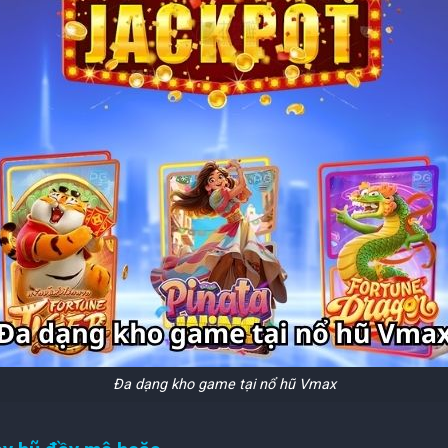
Đa dạng kho game tại nổ hũ Vmax