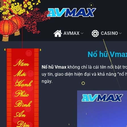
Bỏ
qua
nội
dung
AVMAX
CASINO
Nổ hũ Vmax
Nổ hũ Vmax
không chỉ là cái tên nổi bật
uy tín, giao diện hiện đại và khả năng “nổ
ngày.