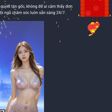
ải quyết tận gốc, không để ai cảm thấy đơn
 đội ngũ chăm sóc luôn sẵn sàng 24/7.