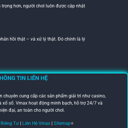
n trọng hơn, người chơi luôn được cập nhật
ản hồi thật – và xử lý thật. Đó chính là lý
HÔNG TIN LIÊN HỆ
tín chuyên cung cấp các sản phẩm giải trí như casino,
và xổ số. Vmax hoạt động minh bạch, hỗ trợ 24/7 và
iện đại, an toàn cho người chơi.
 Riêng Tư
|
Liên Hệ Vmax
|
Sitemap
⭐️