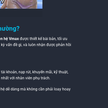
thường?
iên hệ Vmax
được thiết kế bài bản, tối ưu
t kỳ vấn đề gì, và luôn nhận được phản hồi
tài khoản, nạp rút, khuyến mãi, kỹ thuật,
 nhất với nhân viên phụ trách.
iên hệ dễ dàng mà không cần phải loay hoay