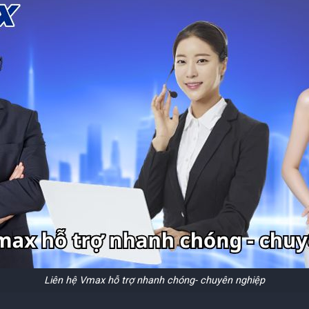
Liên hệ Vmax hỗ trợ nhanh chóng- chuyên nghiệp