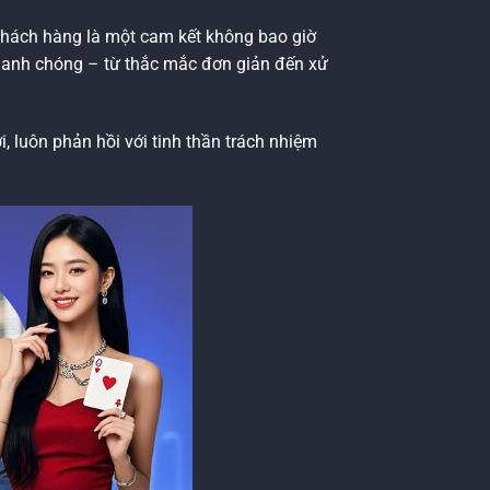
 khách hàng là một cam kết không bao giờ
 nhanh chóng – từ thắc mắc đơn giản đến xử
, luôn phản hồi với tinh thần trách nhiệm