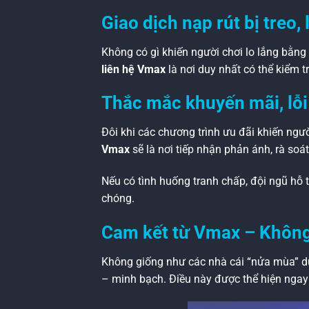
Giao dịch nạp rút bị treo, 
Không có gì khiến người chơi lo lắng bằng 
liên hệ Vmax
là nơi duy nhất có thể kiểm tr
Thắc mắc khuyến mãi, lỗi 
Đôi khi các chương trình ưu đãi khiến ngư
Vmax
sẽ là nơi tiếp nhận phản ánh, rà so
Nếu có tình huống tranh chấp, đội ngũ hỗ 
chóng.
Cam kết từ Vmax – Không
Không giống như các nhà cái “nửa mùa” dù
– minh bạch. Điều này được thể hiện ngay 