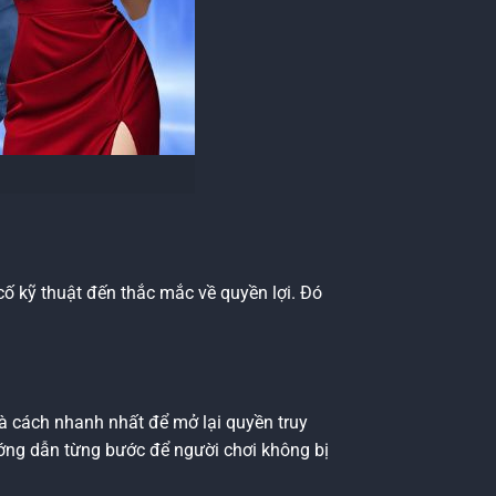
cố kỹ thuật đến thắc mắc về quyền lợi. Đó
à cách nhanh nhất để mở lại quyền truy
hướng dẫn từng bước để người chơi không bị