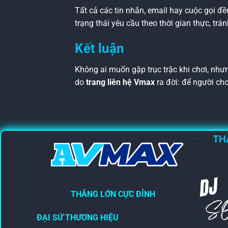
Tất cả các tin nhắn, email hay cuộc gọi đ
trạng thái yêu cầu theo thời gian thực, trá
Kết luận
Không ai muốn gặp trục trặc khi chơi, nhưn
do
trang liên hệ Vmax
ra đời: để người ch
TH
THẮNG LỚN CỰC ĐỈNH
ĐẠI SỨ THƯƠNG HIỆU